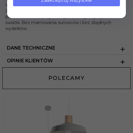
Zaakceptuj wszystkie
W tej lampie wiszącej zastosowaliśmy wymienne żarówki,
zamiast modułów ledowych. Więc, gdy LOOPEZ
przestanie świecić, wystarczy, że zastąpisz jedynie źródło
światła. Bez marnowania surowców i bez zbędnych
wydatków.
DANE TECHNICZNE
OPINIE KLIENTÓW
POLECAMY