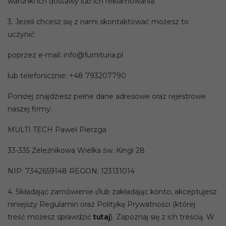
warunki ich dostawy lub ich reklamowania.
3. Jeżeli chcesz się z nami skontaktować możesz to
uczynić:
poprzez e-mail: info@furnituria.pl
lub telefonicznie: +48 793207790
Poniżej znajdziesz pełne dane adresowe oraz rejestrowe
naszej firmy:
MULTI TECH Paweł Pierzga
33-335 Żeleźnikowa Wielka św. Kingi 28
NIP: 7342659148 REGON: 123131014
4. Składając zamówienie i/lub zakładając konto, akceptujesz
niniejszy Regulamin oraz Politykę Prywatności (której
treść możesz sprawdzić
tutaj
). Zapoznaj się z ich treścią. W