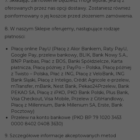
7. Składając zamówienie będziesz mógł wybrać jedną z
oferowanych przez nas opcji dostawy. Zostaniesz również
poinformowany o jej koszcie przed złożeniem zamówienia.
8. W naszym Sklepie oferujemy, następujące rodzaje
płatności:
Płacę online PayU (Płacę z Alior Bankiem, Raty PayU,
Google Pay, przelew bankowy, BLIK, Bank Nowy S.A.,
BNP Paribas, Płać z BOŚ, Banki Spółdzielcze, Karta
płatnicza, Płacę później z PayPo – Polska, Płacę później
z Twisto – Polska, Płać z ING, Płacę z VeloBank, ING
Bank Śląski, Płacę z Inteligo, Crédit Agricole e-przelew,
mTransfer, mBank, Nest Bank, Pekao24Przelew, Bank
PEKAO SA, Płacę z iPKO, PKO Bank Polski, Plus Bank,
Visa Checkout, Visa Mobile, Przelew z CitiHandlowy,
Płacę z Millennium, Bank Millenium SA, Erste, Bank
Pocztowy)
Przelew na konto bankowe (PKO BP 79 1020 3453
0000 8402 0408 3630)
9. Szczegółowe informacje akceptowanych metod