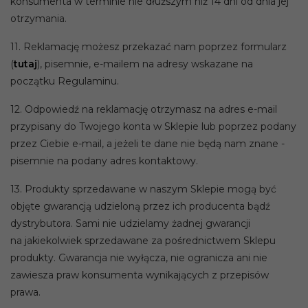
konsumenta w terminie nie dłuższym niż 14 dni od dnia jej
otrzymania.
11. Reklamację możesz przekazać nam poprzez formularz
(
tutaj
), pisemnie, e-mailem na adresy wskazane na
początku Regulaminu.
12. Odpowiedź na reklamację otrzymasz na adres e-mail
przypisany do Twojego konta w Sklepie lub poprzez podany
przez Ciebie e-mail, a jeżeli te dane nie będą nam znane -
pisemnie na podany adres kontaktowy.
13. Produkty sprzedawane w naszym Sklepie mogą być
objęte gwarancją udzieloną przez ich producenta bądź
dystrybutora. Sami nie udzielamy żadnej gwarancji
na jakiekolwiek sprzedawane za pośrednictwem Sklepu
produkty. Gwarancja nie wyłącza, nie ogranicza ani nie
zawiesza praw konsumenta wynikających z przepisów
prawa.