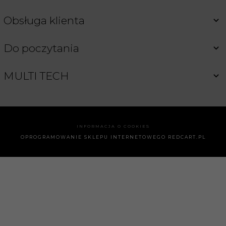
Obsługa klienta
Do poczytania
MULTI TECH
INFORMACJA O COOKIES
OPROGRAMOWANIE SKLEPU INTERNETOWEGO
REDCART.PL
info@furnituria.pl