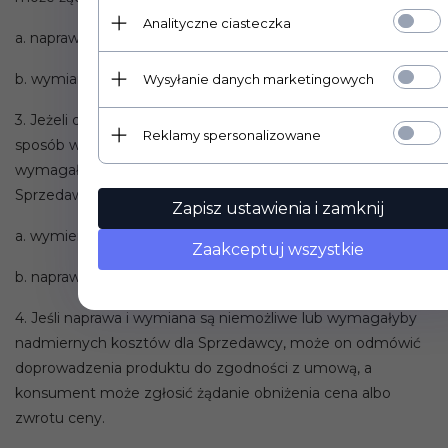
Analityczne ciasteczka
a. naprawy produktu lub
b. wymiany produktu.
Wysyłanie danych marketingowych
3. Jeżeli doprowadzenie produktu do zgodności z umową w
Reklamy spersonalizowane
sposób wybrany przez konsumenta jest niemożliwy albo
wymagałoby nadmiernych kosztów dla Sprzedawcy,
Sprzedawca może:
Zapisz ustawienia i zamknij
a. wymienić produkt, gdy konsument żądał naprawy, lub
Zaakceptuj wszystkie
b. naprawić produkt, gdy konsument żądał wymiany.
4. Jeśli naprawa i wymiana są niemożliwe lub wymagałyby
nadmiernych kosztów dla Sprzedawcy, może on odmówić
doprowadzenia produktu do zgodności z umową, a
konsument może zgłosić żądanie obniżenia cena albo
zwrotu ceny.