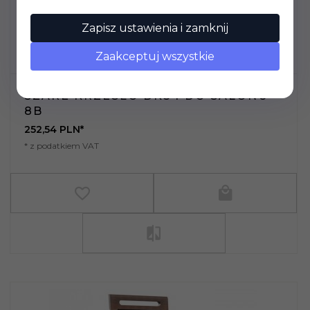
Zapisz ustawienia i zamknij
Zaakceptuj wszystkie
SZARE KRZESŁO DK34 DO SALONU
8B
252,
54
PLN*
* z podatkiem VAT