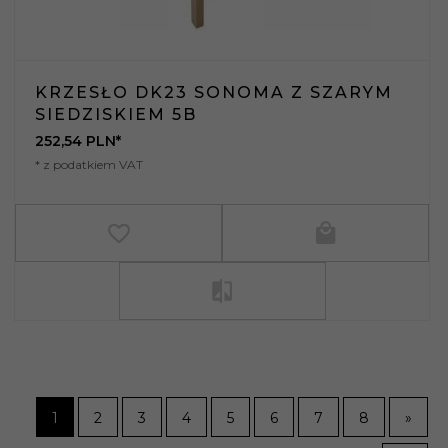
KRZESŁO DK23 SONOMA Z SZARYM
SIEDZISKIEM 5B
252,
54
PLN*
* z podatkiem VAT
1
2
3
4
5
6
7
8
»