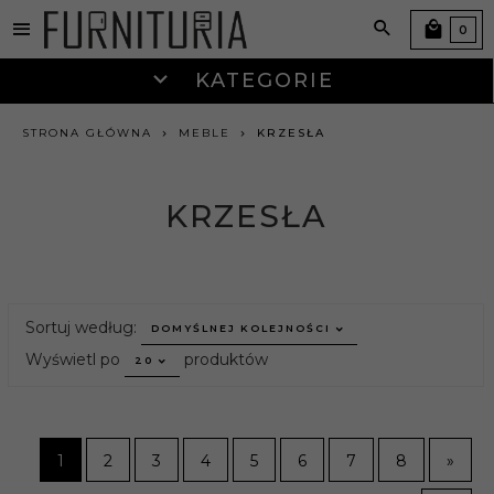
0
KATEGORIE
STRONA GŁÓWNA
MEBLE
KRZESŁA
KRZESŁA
sort
Sortuj według:
DOMYŚLNEJ KOLEJNOŚCI
pop
Wyświetl po
produktów
20
1
2
3
4
5
6
7
8
»