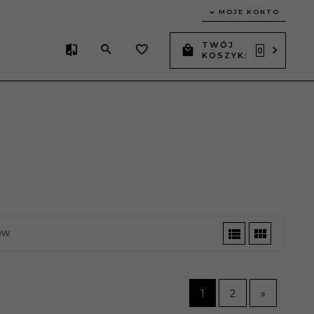
MOJE KONTO
TWÓJ
0
KOSZYK:
ów
1
2
»