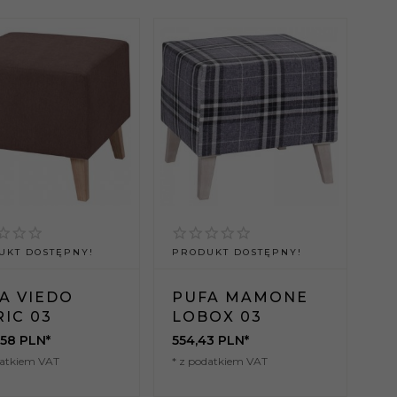
UKT DOSTĘPNY!
PRODUKT DOSTĘPNY!
A VIEDO
PUFA MAMONE
IC 03
LOBOX 03
,
58
PLN*
554,
43
PLN*
datkiem VAT
* z podatkiem VAT