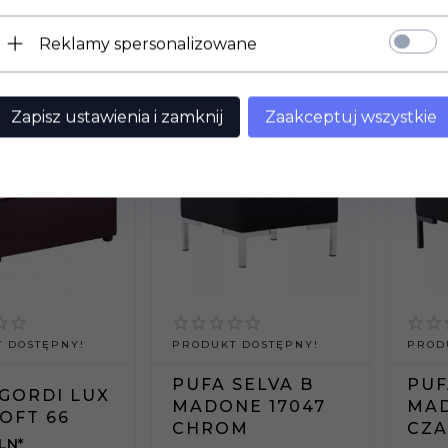
Reklamy spersonalizowane
Zapisz ustawienia i zamknij
Zaakceptuj wszystkie
 DOSTĘPNY!
PRODUKT DOSTĘPNY!
PROD
PUFA SELVA B
PUF
GORDI LUX
MADONE 17047
MAD
SOFT 66
CHROM
CZ
LN*