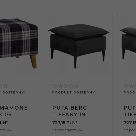
 DOSTĘPNY!
PRODUKT DOSTĘPNY!
PROD
 MAMONE
PUFA BERGI
PUF
X 05
TIFFANY 19
TIF
LN*
727,
15
PLN*
727,
1
kiem VAT
* z podatkiem VAT
* z po