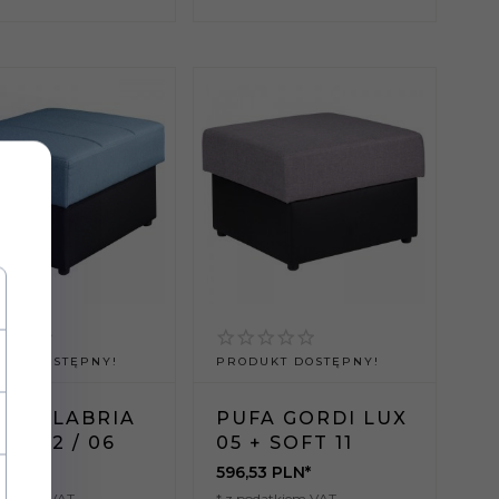
UKT DOSTĘPNY!
PRODUKT DOSTĘPNY!
A CALABRIA
PUFA GORDI LUX
EZ 12 / 06
05 + SOFT 11
3
PLN*
596,
53
PLN*
datkiem VAT
* z podatkiem VAT