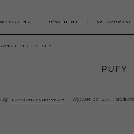
OMIESZCZENIA
OŚWIETLENIE
NA ZAMÓWIENIE
ŁÓWNA
MEBLE
PUFY
PUFY
sort
pop
dług:
Wyświetl po
produkt
DOMYŚLNEJ KOLEJNOŚCI
20