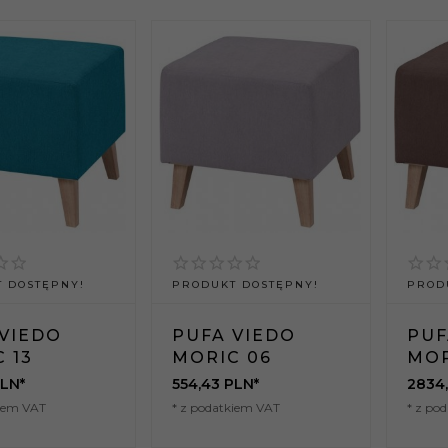
 DOSTĘPNY!
PRODUKT DOSTĘPNY!
PROD
VIEDO
PUFA VIEDO
PUF
 13
MORIC 06
MOR
LN*
554,
43
PLN*
2834
kiem VAT
* z podatkiem VAT
* z po