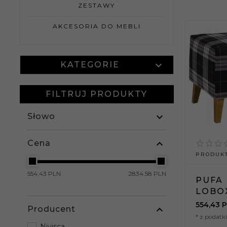
ZESTAWY
AKCESORIA DO MEBLI
KATEGORIE
FILTRUJ PRODUKTY
Słowo
Cena
PRODUKT
554.43 PLN
2834.58 PLN
PUFA
LOBO
554,
43
P
Producent
* z podat
Nivisca