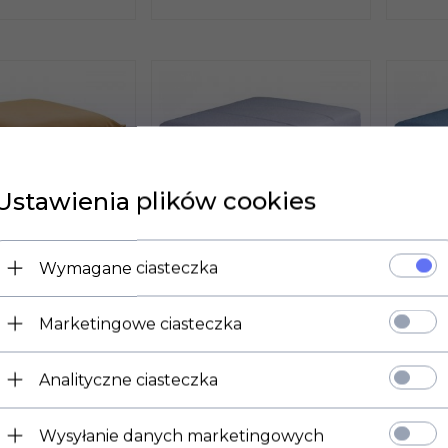
Ustawienia plików cookies
Wymagane ciasteczka
Marketingowe ciasteczka
 DOSTĘPNY!
PRODUKT DOSTĘPNY!
PROD
BERGI
PUFA CALABRIA
PUF
Analityczne ciasteczka
NY 08
GOMEZ 12 / 08
GOM
LN*
596,
53
PLN*
596,
5
Wysyłanie danych marketingowych
kiem VAT
* z podatkiem VAT
* z po