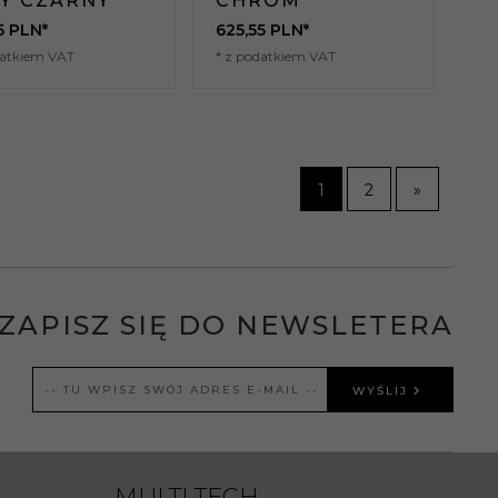
Y CZARNY
CHROM
5
PLN*
625,
55
PLN*
datkiem VAT
* z podatkiem VAT
1
2
»
ZAPISZ SIĘ DO NEWSLETERA
WYŚLIJ
MULTI TECH