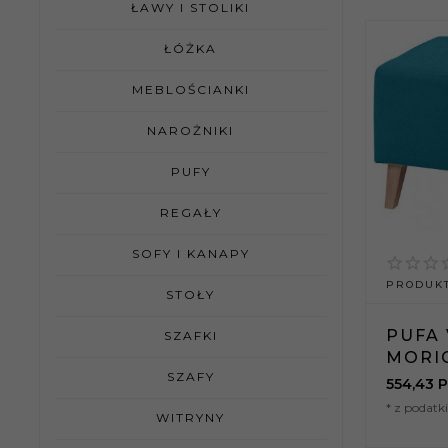
ŁAWY I STOLIKI
ŁÓŻKA
MEBLOŚCIANKI
NAROŻNIKI
PUFY
REGAŁY
SOFY I KANAPY
PRODUKT
STOŁY
PUFA 
SZAFKI
MORIC
SZAFY
554,
43
P
* z podat
WITRYNY