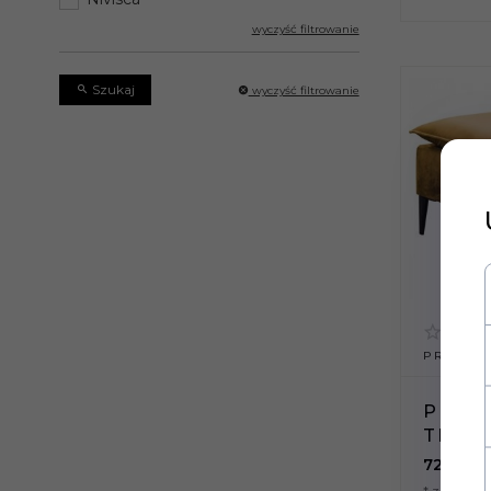
wyczyść filtrowanie
Szukaj
wyczyść filtrowanie
PRODUKT
PUFA 
TIFFA
727,
15
P
* z podat