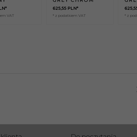
NY
GREY CHROM
GRE
LN*
625,
55
PLN*
625,
5
kiem VAT
* z podatkiem VAT
* z po
klienta
Do poczytania