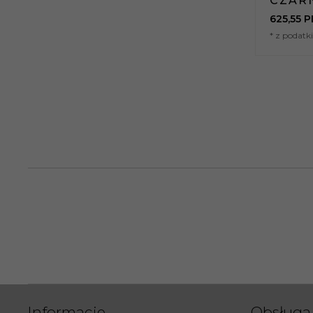
CZAR
625,
55
P
* z podat
Informacje
Obsługa 