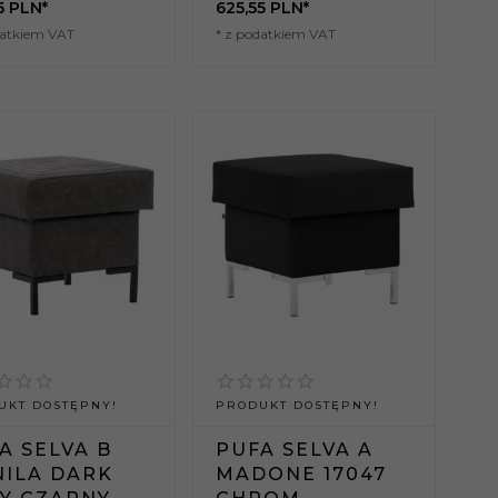
5
PLN*
625,
55
PLN*
datkiem VAT
* z podatkiem VAT
UKT DOSTĘPNY!
PRODUKT DOSTĘPNY!
A SELVA B
PUFA SELVA A
ILA DARK
MADONE 17047