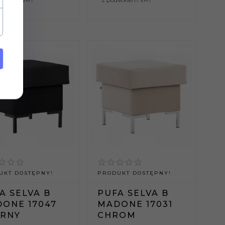
UKT DOSTĘPNY!
PRODUKT DOSTĘPNY!
A SELVA B
PUFA SELVA B
ONE 17047
MADONE 17031
ARNY
CHROM