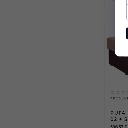
PRODUKT
PUFA 
02 + 
596,
53
P