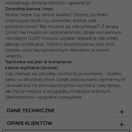
naturalnego drewna i betonu - sprawdź je!
Dowolna barwa i moc
Wolisz ciepłe czy zimne światło? Chcesz, by lekko
rozproszyło mork czy oświetlało dobrze całe
pomieszczenie? Nie możesz się zdecydować? Z lampą
QUAD nie musisz iść na kompromisy: dzięki wymiennym
żarówkom GU10* możesz uzyskać dokładnie taki efekt,
jakiego oczekujesz. Dobierz dowolną barwę oraz moc
światła i ciesz się wymarzonym klimatem w swoim
wnętrzu.
*żarówka nie jest w komplecie
Łatwa wymiana żarówki
Gdy zepsuje się żarówka, wystarczy ją wymienić - szybko,
tanio i w dowolnej chwili. Dzięki zastosowaniu wymiennych
żarówek led, nie ponosisz kosztów wymiany całej lampy,
jak ma to miejsce w przypadku modułów ledowych.
Ekonomiczne i wygodne rozwiązanie.
DANE TECHNICZNE
OPINIE KLIENTÓW