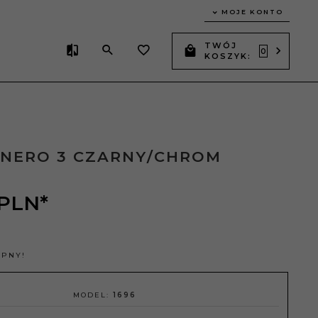
MOJE KONTO
TWÓJ
0
KOSZYK:
 NERO 3 CZARNY/CHROM
PLN*
ĘPNY!
MODEL:
1696