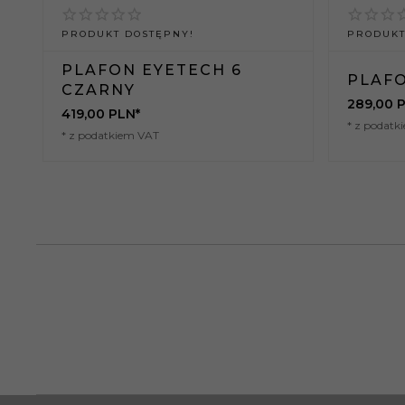
Gu10
żarówki:
PRODUKT DOSTĘPNY!
PRODUKT
Szerokość
18
produktu (cm):
PLAFON EYETECH 6
PLAFO
CZARNY
289,
00
P
Typ lampy:
Plafon
419,
00
PLN*
* z podatk
* z podatkiem VAT
Waga
gabarytowa w
675
gramach:
Wykonanie:
Stal
Wymiar klosza:
6/8,5 cm
Wymiar
5/45/2 cm
podsufitki:
Wysokość
5
produktu (cm):