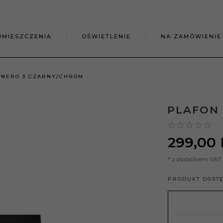
OMIESZCZENIA
OŚWIETLENIE
NA ZAMÓWIENIE
 NERO 3 CZARNY/CHROM
PLAFON
299,
00
* z podatkiem VAT
PRODUKT DOST