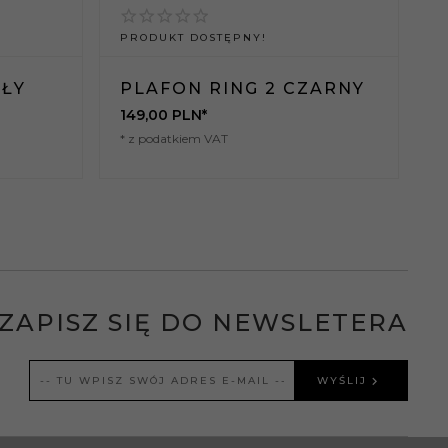
PRODUKT DOSTĘPNY!
P
AŁY
PLAFON RING 2 CZARNY
P
149,
00
PLN*
2
* z podatkiem VAT
*
ZAPISZ SIĘ DO NEWSLETERA
WYŚLIJ