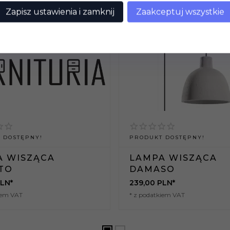
Zapisz ustawienia i zamknij
Zaakceptuj wszystkie
 DOSTĘPNY!
PRODUKT DOSTĘPNY!
A WISZĄCA
LAMPA WISZĄCA
TO
DAMASO
LN*
239,
00
PLN*
iem VAT
* z podatkiem VAT