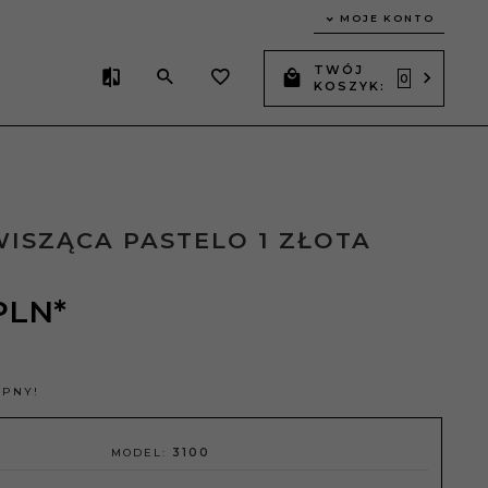
MOJE KONTO
TWÓJ
0
KOSZYK:
ISZĄCA PASTELO 1 ZŁOTA
PLN*
ĘPNY!
MODEL:
3100