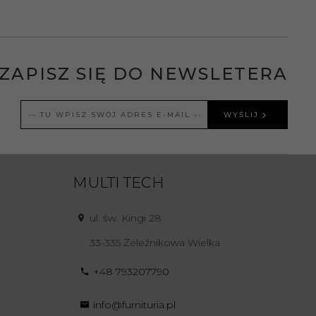
ZAPISZ SIĘ DO NEWSLETERA
WYŚLIJ
MULTI TECH
ul. św. Kingi 28
33-335
Żeleźnikowa Wielka
+48 793207790
info@furnituria.pl