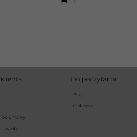
klienta
Do poczytania
Blog
O sklepie
ia od umowy
i zwroty