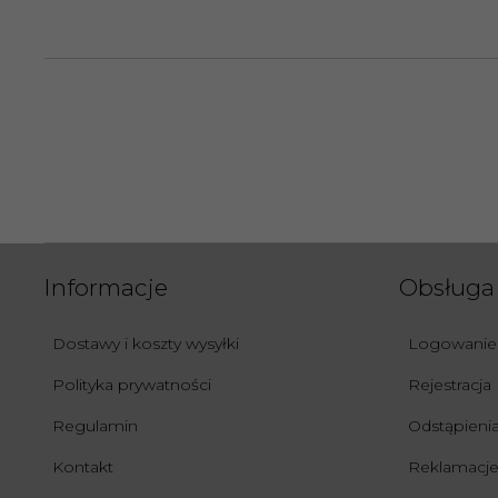
Moc max (W):
8W
Przeznaczenie:
Salon, Jadalnia, Kuchnia, Sypialnia
Rodzaj gwintu:
G9
Seria:
Ocean Green
SKU:
SL.1170
Informacje
Obsługa 
Styl:
nowoczesny
Dostawy i koszty wysyłki
Logowanie
Szerokość (cm):
3,5
Polityka prywatności
Rejestracja
Regulamin
Odstąpien
Szerokość
115
produktu (cm):
Kontakt
Reklamacje 