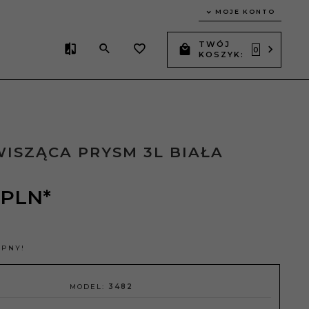
MOJE KONTO
TWÓJ
0
KOSZYK:
ISZĄCA PRYSM 3L BIAŁA
PLN*
ĘPNY!
MODEL:
3482