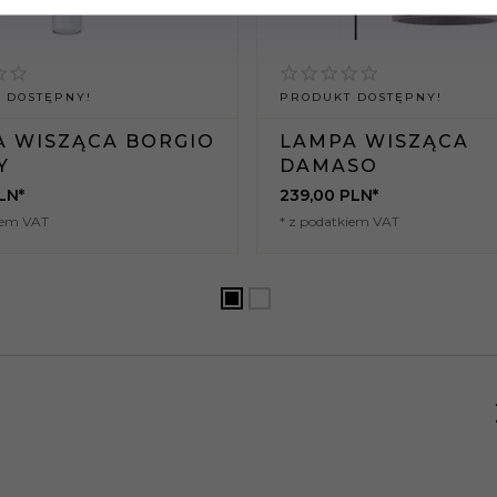
 DOSTĘPNY!
PRODUKT DOSTĘPNY!
A WISZĄCA BORGIO
LAMPA WISZĄCA
Y
DAMASO
LN*
239,
00
PLN*
iem VAT
* z podatkiem VAT