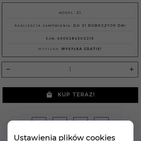
MODEL:
21
REALIZACJA ZAMÓWIENIA:
DO 21 ROBOCZYCH DNI
EAN:
5906284300216
WYSYŁKA:
WYSYŁKA GRATIS!
KUP TERAZ!
Ustawienia plików cookies