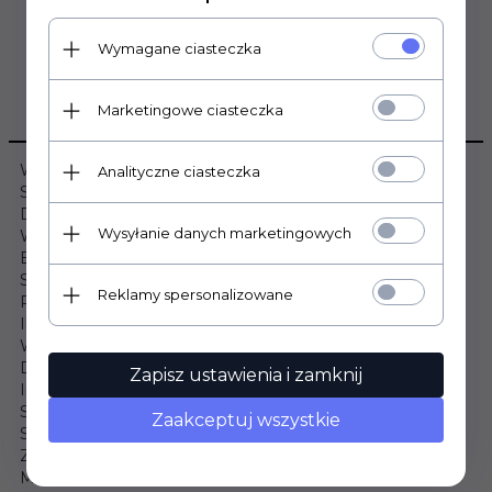
Wymagane ciasteczka
Marketingowe ciasteczka
OPIS PRODUKTU
Wymiary:
Analityczne ciasteczka
Szerokość: 80cm
Długość: 200cm
Wysyłanie danych marketingowych
Wysokość: 21cm
Budowa materaca:
Sprężyny typu POCKET: Tak
Reklamy spersonalizowane
Pianka T25 (2cm): Tak
Ilość sprężyn: 262szt/m²
Warstwa owaty: Tak
Drewniana rama: Tak
Zapisz ustawienia i zamknij
Informacje dodatkowe:
Stopień twardości: Średnio twardy
Zaakceptuj wszystkie
Strefy twardości: 7
Zdejmowany pokrowiec: Nie
Materac hipoalergiczny: Tak