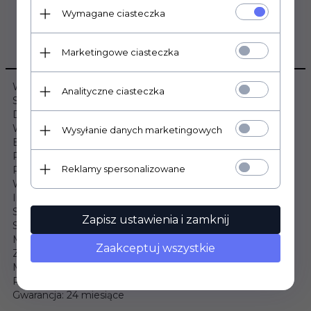
Wymagane ciasteczka
OPIS PRODUKTU
Marketingowe ciasteczka
Wymiary:
Analityczne ciasteczka
Szerokość: 120cm
Długość: 200cm
Wysokość: 13cm
Wysyłanie danych marketingowych
Budowa materaca:
Pianka T25 (8cm): Tak
Reklamy spersonalizowane
Profilowana pianka T25 (3cm): Tak
Warstwa owaty: Tak
Informacje dodatkowe:
Stopień twardości: Średnio twardy
Zapisz ustawienia i zamknij
Strefy twardości: 7
Materac dwustronny: Tak
Zaakceptuj wszystkie
Zdejmowany pokrowiec: Tak
Materac hipoalergiczny: Tak
Produkt wyprodukowany w Polsce: Tak
Gwarancja: 24 miesiące