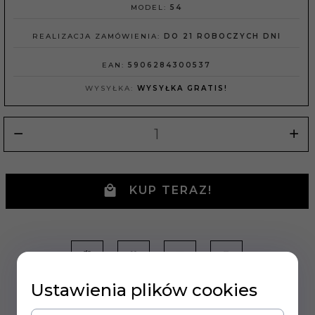
MODEL:
54
REALIZACJA ZAMÓWIENIA:
DO 21 ROBOCZYCH DNI
EAN:
5906284300537
WYSYŁKA:
WYSYŁKA GRATIS!
KUP TERAZ!
Ustawienia plików cookies