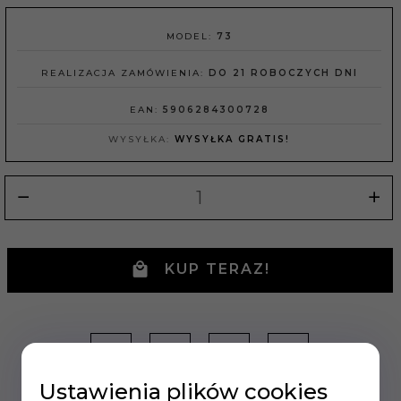
MODEL:
73
REALIZACJA ZAMÓWIENIA:
DO 21 ROBOCZYCH DNI
EAN:
5906284300728
WYSYŁKA:
WYSYŁKA GRATIS!
KUP TERAZ!
Ustawienia plików cookies