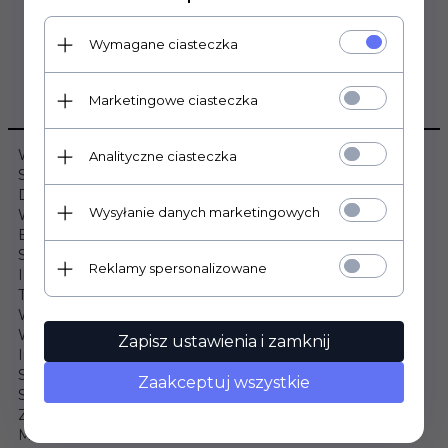
Wymagane ciasteczka
Marketingowe ciasteczka
OPIS PRODUKTU
Wymiary:
Analityczne ciasteczka
Szerokość: 100cm
Długość: 200cm
Wysyłanie danych marketingowych
Wysokość: 20cm
Budowa materaca:
Sprężyny typu MULTIPOCKET: Tak
Reklamy spersonalizowane
Ilość sprężyn: 506szt/m²
Termoelastyczna pianka VISCO (3cm): Tak
Wysokoelastyczna pianka (3cm): Tak
Warstwa owaty: Tak
Zapisz ustawienia i zamknij
Informacje dodatkowe:
Stopień twardości: Średnio twardy
Zaakceptuj wszystkie
Strefy twardości: 7
Zdejmowany pokrowiec: Tak
Materac hipoalergiczny: Tak