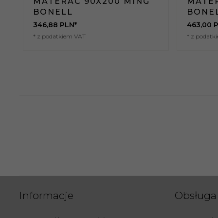
MATERAC 90X200 MING
MATER
BONELL
BONE
346,
88
PLN*
463,
00
P
* z podatkiem VAT
* z podatk
Informacje
Obsługa 