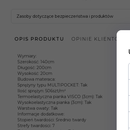
Zasoby dotyczące bezpieczeństwa i produktów
OPIS PRODUKTU
OPINIE KLIENTÓW
Wymiary:
Szerokość: 140cm
Długość: 200cm
Wysokość: 20cm
Budowa materaca:
Sprężyny typu MULTIPOCKET: Tak
Ilość sprężyn: 506szt/m²
Termoelastyczna pianka VISCO (3cm): Tak
Wysokoelastyczna pianka (3cm): Tak
Warstwa owaty: Tak
Informacje dodatkowe:
Stopień twardości: Średnio twardy
Strefy twardości: 7