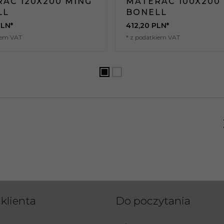
AC 120X200 MING
MATERAC 100X200
LL
BONELL
LN*
412,
20
PLN*
iem VAT
* z podatkiem VAT
klienta
Do poczytania