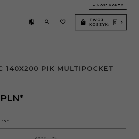
MOJE KONTO
TWÓJ
0
KOSZYK:
 140X200 PIK MULTIPOCKET
PLN*
ĘPNY!
MODEL:
75