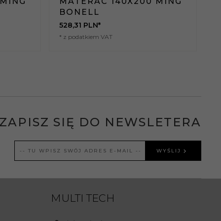
 MING
MATERAC 140X200 MING
BONELL
528,
31
PLN*
3
* z podatkiem VAT
*
ZAPISZ SIĘ DO NEWSLETERA
WYŚLIJ
MULTI TECH