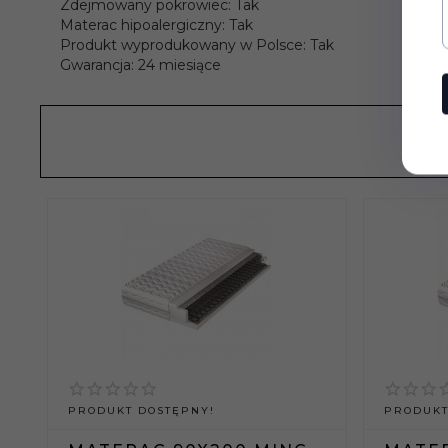
Zdejmowany pokrowiec: Tak
Materac hipoalergiczny: Tak
Produkt wyprodukowany w Polsce: Tak
Gwarancja: 24 miesiące
PRODUKT DOSTĘPNY!
PRODUKT