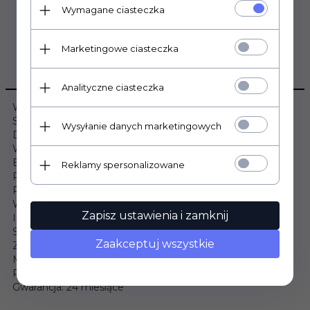
Wymagane ciasteczka
Marketingowe ciasteczka
OPIS PRODUKTU
Analityczne ciasteczka
Wymiary:
Szerokość: 80cm
Wysyłanie danych marketingowych
Długość: 200cm
Wysokość: 15cm
Budowa materaca:
Reklamy spersonalizowane
Pianka T25 (13cm): Tak
Płyta kokosowa (1cm): Tak
Warstwa owaty: Tak
Zapisz ustawienia i zamknij
Informacje dodatkowe:
Stopień twardości: Twardy / Średnio twardy
Zaakceptuj wszystkie
Zdejmowany pokrowiec: Tak
Materac hipoalergiczny: Tak
Produkt wyprodukowany w Polsce: Tak
Gwarancja: 24 miesiące