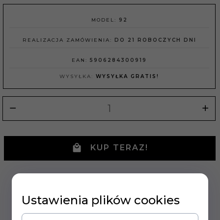
MODEL:
92
REALIZACJA ZAMÓWIENIA:
DO 21 ROBOCZYCH DNI
EAN:
5906284300919
WYSYŁKA:
WYSYŁKA GRATIS!
KUP TERAZ!
Ustawienia plików cookies