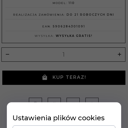
MODEL:
110
REALIZACJA ZAMÓWIENIA:
DO 21 ROBOCZYCH DNI
EAN:
5906284301091
WYSYŁKA:
WYSYŁKA GRATIS!
KUP TERAZ!
Ustawienia plików cookies