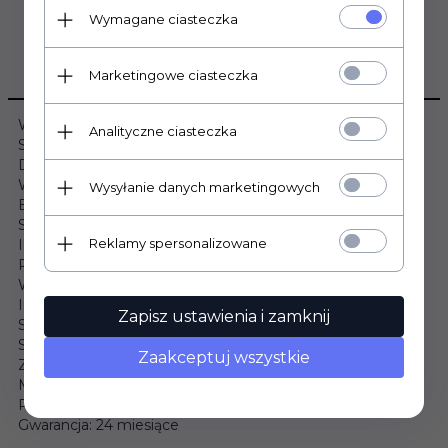
Wymagane ciasteczka
OPIS PRODUKTU
Marketingowe ciasteczka
Wymiary:
Analityczne ciasteczka
Szerokość: 140cm
Długość: 200cm
Wysokość: 18cm
Wysyłanie danych marketingowych
Budowa materaca:
Sprężyny typu POCKET: Tak
Reklamy spersonalizowane
Ilość sprężyn: 262szt/m²
Pianka T25 (2x2cm): Tak
Warstwa owaty: Tak
Informacje dodatkowe:
Zapisz ustawienia i zamknij
Stopień twardości: Średnio twardy
Strefy twardości: 7
Zaakceptuj wszystkie
Zdejmowany pokrowiec: Tak
Materac hipoalergiczny: Tak
Produkt wyprodukowany w Polsce: Tak
Gwarancja: 24 miesiące