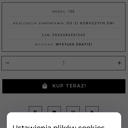
MODEL:
135
REALIZACJA ZAMÓWIENIA:
DO 21 ROBOCZYCH DNI
EAN:
5906284301343
WYSYŁKA:
WYSYŁKA GRATIS!
KUP TERAZ!
Ustawienia plików cookies