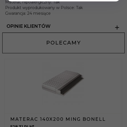
Materac hipoalergiczny: Tak
Produkt wyprodukowany w Polsce: Tak
Gwarancja: 24 miesiące
OPINIE KLIENTÓW
POLECAMY
MATERAC 140X200 MING BONELL
528,
31
PLN*