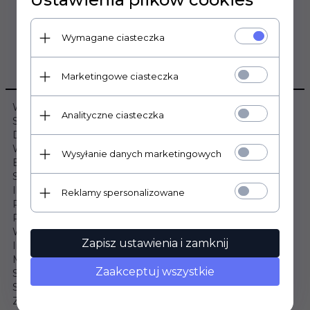
Wymagane ciasteczka
OPIS PRODUKTU
Marketingowe ciasteczka
Wymiary:
Analityczne ciasteczka
Szerokość: 90cm
Długość: 200cm
Wysokość: 31cm
Wysyłanie danych marketingowych
Budowa materaca:
Sprężyny typu POCKET x2: Tak
Ilość sprężyn: 262szt/m²
Reklamy spersonalizowane
Płyta kokosowa (1cm): Tak
Pianka T25 (2x2cm): Tak
Warstwa owaty: Tak
Zapisz ustawienia i zamknij
Informacje dodatkowe:
Materac dwustronny: Tak
Zaakceptuj wszystkie
Stopień twardości: Średnio twardy / Twardy
Strefy twardości: 7
Zdejmowany pokrowiec: Tak