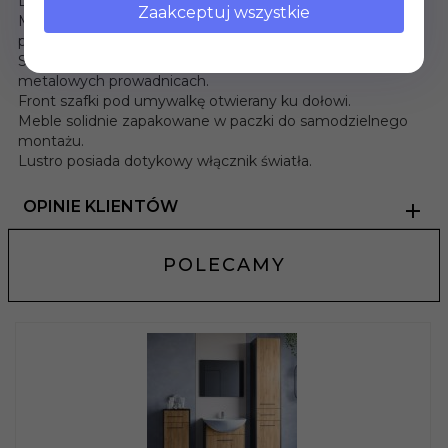
Dodatkowe informacje:
Zaakceptuj wszystkie
Meble można zakupić w zestawach jak również
pojedyncze elementy.
Szafki posiadają uniwersalne drzwiczki oraz szuflady na
metalowych prowadnicach.
Front szafki pod umywalkę otwierany ku dołowi.
Meble solidnie zapakowane w paczki do samodzielnego
montażu.
Lustro posiada dotykowy włącznik światła.
OPINIE KLIENTÓW
POLECAMY