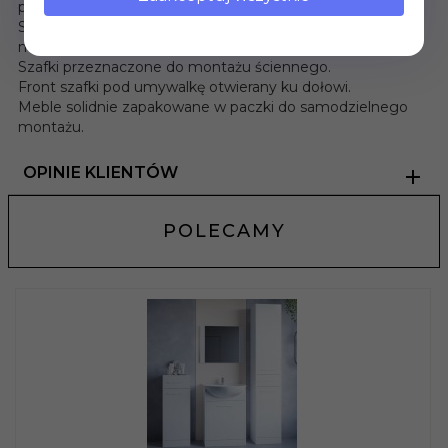
pojedyncze elementy.
Szafki posiadają uniwersalne drzwiczki oraz szuflady na
metalowych prowadnicach.
Szafki przeznaczone do montażu ściennego.
Front szafki pod umywalkę otwierany ku dołowi.
Meble solidnie zapakowane w paczki do samodzielnego
montażu.
OPINIE KLIENTÓW
POLECAMY