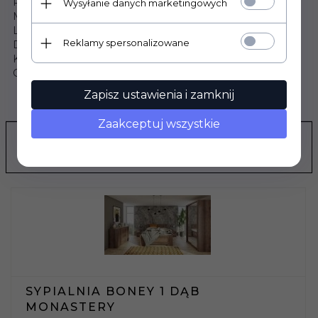
Pojemnik na pościel (BO02): Tak, pod stelażem
Wysyłanie danych marketingowych
Materac: Nie jest wliczony w cenę
Lustro (BO06): Nie
Reklamy spersonalizowane
Drążek ubraniowy (BO06): Tak, 2 szt.
Kontenerek: Nie jest wliczony w cenę
Gwarancja: 24 miesiące
Zapisz ustawienia i zamknij
OPINIE KLIENTÓW
Zaakceptuj wszystkie
POLECAMY
SYPIALNIA BONEY 1 DĄB
MONASTERY