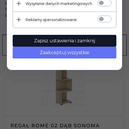
Każdy regał ROME można postawić pojedynczo.
Wysyłanie danych marketingowych
Meble można zakupić w zestawach jak również
pojedyncze elementy.
Reklamy spersonalizowane
OPINIE KLIENTÓW
Zapisz ustawienia i zamknij
POLECAMY
Zaakceptuj wszystkie
REGAŁ ROME 02 DĄB SONOMA