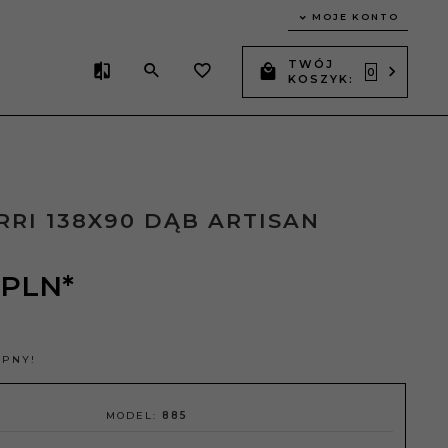
MOJE KONTO
TWÓJ
0
KOSZYK:
RRI 138X90 DĄB ARTISAN
PLN*
ĘPNY!
MODEL:
885