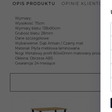
OPIS PRODUKTU
OPINIE KLIENTÓW
Wymiary:
Wysokość: 75cm
Wymiary blatu: 138x90cm
Grubość blatu: 28mm
Dane szczegółowe:
Wybarwienie: Dąb Artisan / Czarny mat
Materiał: Płyta meblowa laminowana
Nogi: Metalowy profil 80x40mm malowany proszkowo
Okleina: Obrzeże ABS
Gwarancja: 24 miesiące