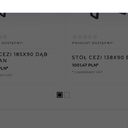
 DOSTĘPNY!
PRODUKT DOSTĘPNY!
CEZI 185X90 DĄB
STÓŁ CEZI 138X90 
AN
1001,
47
PLN*
PLN*
* z podatkiem VAT
iem VAT