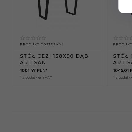
PRODUKT DOSTĘPNY!
PRODUKT
STÓŁ CEZI 138X90 DĄB
STÓŁ 
ARTISAN
ARTIS
1001,
47
PLN*
1045,
01
* z podatkiem VAT
* z podatk