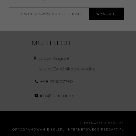
WYŚLIJ
MULTI TECH
ul. św. Kingi 28
33-335
Żeleźnikowa Wielka
+48 793207790
info@furnituria.pl
INFORMACJA O COOKIES
OPROGRAMOWANIE SKLEPU INTERNETOWEGO
REDCART.PL