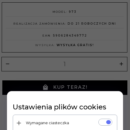
MODEL:
973
REALIZACJA ZAMÓWIENIA:
DO 21 ROBOCZYCH DNI
EAN:
5906284349772
WYSYŁKA:
WYSYŁKA GRATIS!
KUP TERAZ!
Ustawienia plików cookies
Wymagane ciasteczka