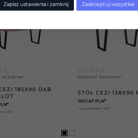
Zapisz ustawienia i zamknij
Zaakceptuj wszystkie
 DOSTĘPNY!
PRODUKT DOSTĘPNY!
CEZI 185X90 DĄB
STÓŁ CEZI 138X90 
ELOT
1001,
47
PLN*
PLN*
* z podatkiem VAT
iem VAT