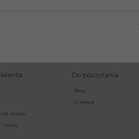
klienta
Do poczytania
Blog
O sklepie
ia od umowy
i zwroty