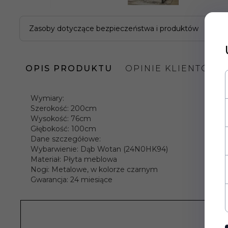
Zasoby dotyczące bezpieczeństwa i produktów
OPIS PRODUKTU
OPINIE KLIENTÓW
Wymiary:
Szerokość: 200cm
Wysokość: 76cm
Głębokość: 100cm
Dane szczegółowe:
Wybarwienie: Dąb Wotan (24N0HK94)
Materiał: Płyta meblowa
Nogi: Metalowe, w kolorze czarnym
Gwarancja: 24 miesiące