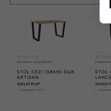
PRODUKT DOSTĘPNY!
PRODUKT
STÓŁ CEZI 138X90 DĄB
STÓŁ 
ARTISAN
LANC
1001,
47
PLN*
1045,
01
* z podatkiem VAT
* z podatk