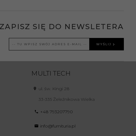
ZAPISZ SIĘ DO NEWSLETERA
WYŚLIJ
MULTI TECH
ul. św. Kingi 28
33-335
Żeleźnikowa Wielka
+48 793207790
info@furnituria.pl