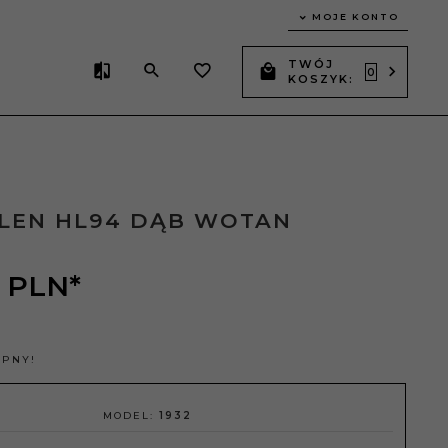
MOJE KONTO
TWÓJ
0
KOSZYK:
ELEN HL94 DĄB WOTAN
PLN*
ĘPNY!
MODEL:
1932