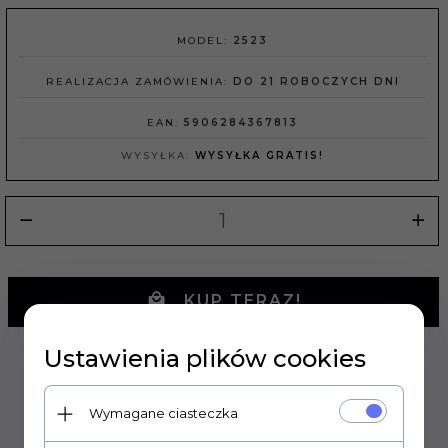
MODEL:
2523
REALIZACJA ZAMÓWIENIA:
DO 21 ROBOCZYCH DNI
EAN:
5906284367813
WYSYŁKA:
WYSYŁKA GRATIS!
KUP TERAZ!
Ustawienia plików cookies
Wymagane ciasteczka