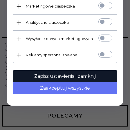
Marketingowe ciasteczka
Analityczne ciasteczka
OPIS PRODUKTU
Wysyłanie danych marketingowych
Wymiary:
Szerokość: 246cm
Reklamy spersonalizowane
Wysokość: 216cm
Głębokość: 62cm
Dane szczegółowe:
Wybarwienie: Zielony / Dąb Lefkas (24ZRJU21)
Zapisz ustawienia i zamknij
Materiał: Płyta meblowa laminowana
Gwarancja: 24 miesiące
Zaakceptuj wszystkie
OPINIE KLIENTÓW
POLECAMY