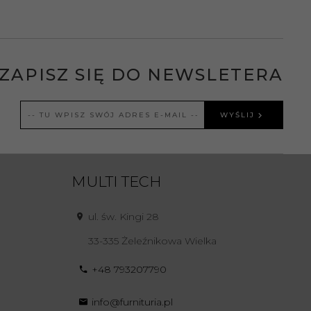
ZAPISZ SIĘ DO NEWSLETERA
WYŚLIJ
MULTI TECH
ul. św. Kingi 28
33-335
Żeleźnikowa Wielka
+48 793207790
info@furnituria.pl