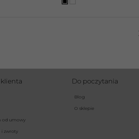
klienta
Do poczytania
Blog
O sklepie
ia od umowy
i zwroty