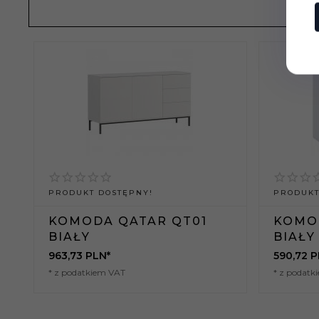
PRODUKT DOSTĘPNY!
PRODUKT
KOMODA QATAR QT01
KOMO
BIAŁY
BIAŁY
963,
73
PLN*
590,
72
P
* z podatkiem VAT
* z podatk