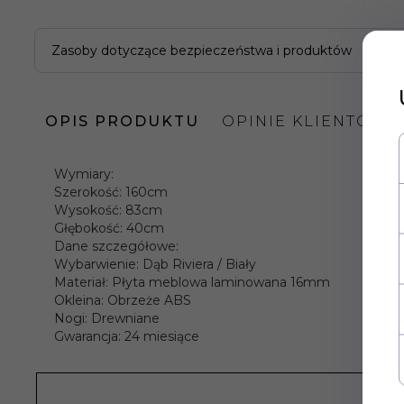
Zasoby dotyczące bezpieczeństwa i produktów
OPIS PRODUKTU
OPINIE KLIENTÓW
Wymiary:
Szerokość: 160cm
Wysokość: 83cm
Głębokość: 40cm
Dane szczegółowe:
Wybarwienie: Dąb Riviera / Biały
Materiał: Płyta meblowa laminowana 16mm
Okleina: Obrzeże ABS
Nogi: Drewniane
Gwarancja: 24 miesiące