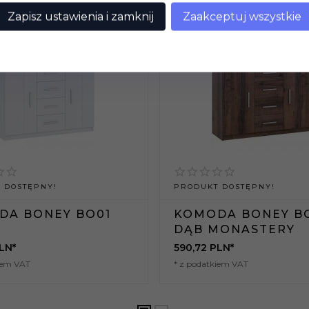
POLECAMY
Zapisz ustawienia i zamknij
Zaakceptuj wszystkie
 DOSTĘPNY!
PRODUKT DOSTĘPNY!
DA BONEY BO01
KOMODA BONEY B
DĄB MONASTERY
LN*
590,
72
PLN*
iem VAT
* z podatkiem VAT