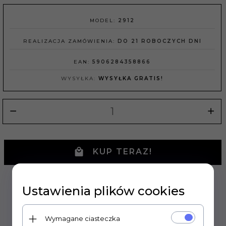
MODEL:
2912
REALIZACJA ZAMÓWIENIA:
DO 21 ROBOCZYCH DNI
EAN:
5906284358866
WYSYŁKA:
WYSYŁKA GRATIS!
KUP TERAZ!
Ustawienia plików cookies
Wymagane ciasteczka