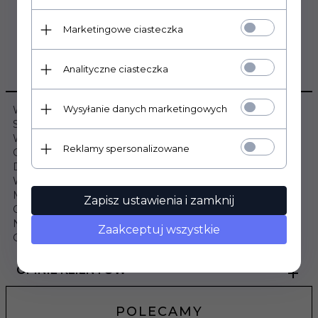
Marketingowe ciasteczka
Analityczne ciasteczka
OPIS PRODUKTU
Wysyłanie danych marketingowych
Wymiary:
Szerokość: 80cm
Wysokość: 197cm
Reklamy spersonalizowane
Głębokość: 56cm
Dane szczegółowe:
Wybarwienie: Dąb Riviera / Biały
Materiał: Płyta meblowa laminowana 16mm
Zapisz ustawienia i zamknij
Okleina: Obrzeże ABS
Nogi: Drewniane
Zaakceptuj wszystkie
Gwarancja: 24 miesiące
OPINIE KLIENTÓW
POLECAMY