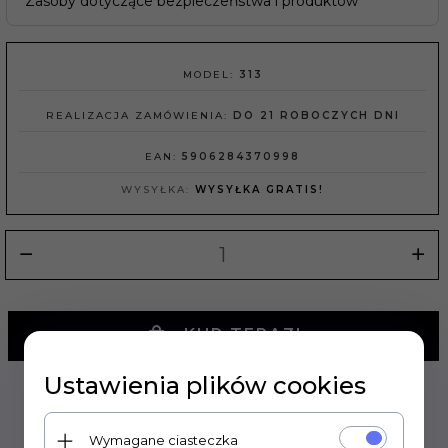
Zasoby dotyczące bezpieczeństwa i produktów
MODEL:
313
REALIZACJA ZAMÓWIENIA:
DO 21 ROBOCZYCH DNI
EAN:
5906284370998
WYSYŁKA:
WYSYŁKA GRATIS!
KUP TERAZ!
Ustawienia plików cookies
Wymagane ciasteczka