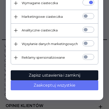
Wymagane ciasteczka
Marketingowe ciasteczka
Analityczne ciasteczka
OPIS PRODUKTU
Wysyłanie danych marketingowych
Wymiary:
Szerokość: 52cm
Wysokość: 74cm
Reklamy spersonalizowane
Głębokość: 30cm
Dane szczegółowe:
Wybarwienie: Dąb Artisan / Biały laminat
Materiał: Płyta meblowa laminowana
Zapisz ustawienia i zamknij
Sposób otwierania: Uchylane ku dołowi
Umywalka: Niewliczona w cenę
Zaakceptuj wszystkie
Syfon: Niewliczony w cenę
Gwarancja: 24 miesiące
OPINIE KLIENTÓW