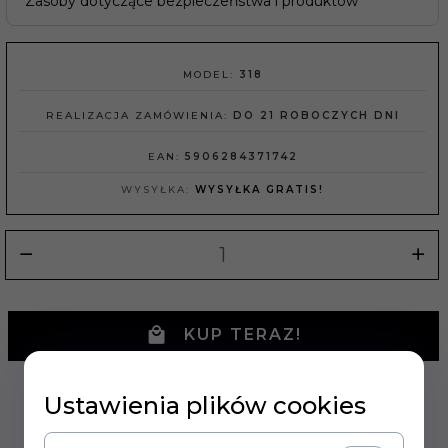
Zasoby dotyczące bezpieczeństwa i produktów
MODEL:
318
REALIZACJA ZAMÓWIENIA:
DO 21 ROBOCZYCH DNI
EAN:
5906284371742
WYSYŁKA:
WYSYŁKA GRATIS!
KUP TERAZ!
Ustawienia plików cookies